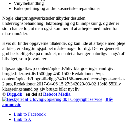
Vinylbehandling
Buleopretning og andre kosmetiske reparationer
Nogle klargøringsværksteder tilbyder desuden
undervognsbehandling, lakforsegling og bilindpakning, og der er
stor chance for, at man også kommer til at arbejde med inden for
disse områder.
Hvis du finder opgaverne tiltalende, og kan lide at arbejde med pleje
af biler, er klargøringsjobbet måske noget for dig. Der er generelt
god beskæftigelse på området, men det afhænger naturligvis også af
bilsalget, som jo varierer.
https://digg.dk/wp-content/uploads/bliv-klargoeringsmand-giv-
brugte-biler-nyt-liv1500.jpg
450
1500
Redaktionen
/wp-
content/uploads/Logo-til-digg-340x156-men-reducere-logostørrelse-
2.png
Redaktionen
2017-04-06 15:27:34
2020-03-02 13:48:55
Bliv
klargøringsmand og giv brugte biler nyt liv
©
Digg.dk
| en del af
Reboot Media
|
Bliv
annoncør
Link to Facebook
Link to X