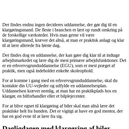
Der findes endnu ingen decideres uddannelse, der gør dig til en
klargøringsmand. De fleste i branchen er lært op rundt omkring på
de forskellige værksteder. Hvis man gerne vil være
klargøringsmand, kræver det altså, at man er praktisk anlagt og klar
til at lære allerede fra første dag.
Der findes dog en uddannelse, der kan gøre dig klar til at indtage
arbejdsmarkedet og lære dig de mest primære arbejdsfunktioner. Det
er en erhvervsgrunduddannelse (EGU), som er mest præget af
praktik, men også indeholder enkelte skoleophold.
For at komme i gang med en erhvervsgrunduddannelse, skal du
kontakte din UU-vejleder og udfylde en uddannelsesplan.
Uddannelsen kræver nemlig, at man har en praktikplads hos en
klargør, en bilforhandler eller et bilplejecenter.
For at blive egnet til klargøring af biler skal man altså lære det
praktiske helt fra bunden. Det er vigtigt at have en god mentor, der
har en god evne til at lære fra sig.
Dagligdagen med klargøring af biler