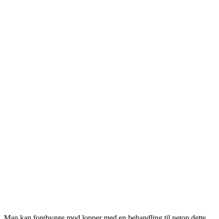
Man kan forebygge mod lopper med en behandling til netop dette.