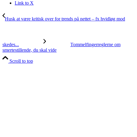
Link to X
Husk at være kritisk over for trends på nettet – fx hvidløg mod
skedes...
Tommelfingerreglerne om
smertestillende, du skal vide
Scroll to top