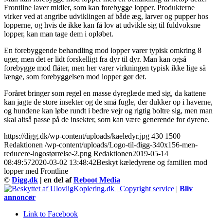
Frontline laver midler, som kan forebygge lopper. Produkterne
virker ved at angribe udviklingen af både æg, larver og pupper hos
lopperne, og hvis de ikke kan få lov at udvikle sig til fuldvoksne
lopper, kan man tage dem i opløbet.
En forebyggende behandling mod lopper varer typisk omkring 8
uger, men det er lidt forskelligt fra dyr til dyr. Man kan også
forebygge mod flåter, men her varer virkningen typisk ikke lige så
længe, som forebyggelsen mod lopper gør det.
Foråret bringer som regel en masse dyreglæde med sig, da kattene
kan jagte de store insekter og de små fugle, der dukker op i haverne,
og hundene kan løbe rundt i bedre vejr og rigtig boltre sig, men man
skal altså passe på de insekter, som kan være generende for dyrene.
https://digg.dk/wp-content/uploads/kaeledyr.jpg
430
1500
Redaktionen
/wp-content/uploads/Logo-til-digg-340x156-men-
reducere-logostørrelse-2.png
Redaktionen
2019-05-14
08:49:57
2020-03-02 13:48:42
Beskyt kæledyrene og familien mod
lopper med Frontline
©
Digg.dk
| en del af
Reboot Media
|
Bliv
annoncør
Link to Facebook