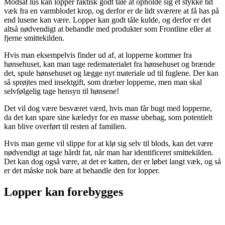
Modsat lus kan lopper faktisk godt tåle at opholde sig et stykke tid
væk fra en varmblodet krop, og derfor er de lidt sværere at få has på
end lusene kan være. Lopper kan godt tåle kulde, og derfor er det
altså nødvendigt at behandle med produkter som Frontline eller at
fjerne smittekilden.
Hvis man eksempelvis finder ud af, at lopperne kommer fra
hønsehuset, kan man tage redematerialet fra hønsehuset og brænde
det, spule hønsehuset og lægge nyt materiale ud til fuglene. Der kan
så sprøjtes med insektgift, som dræber lopperne, men man skal
selvfølgelig tage hensyn til hønsene!
Det vil dog være besværet værd, hvis man får bugt med lopperne,
da det kan spare sine kæledyr for en masse ubehag, som potentielt
kan blive overført til resten af familien.
Hvis man gerne vil slippe for at klø sig selv til blods, kan det være
nødvendigt at tage hårdt fat, når man har identificeret smittekilden.
Det kan dog også være, at det er katten, der er løbet langt væk, og så
er det måske nok bare at behandle den for lopper.
Lopper kan forebygges