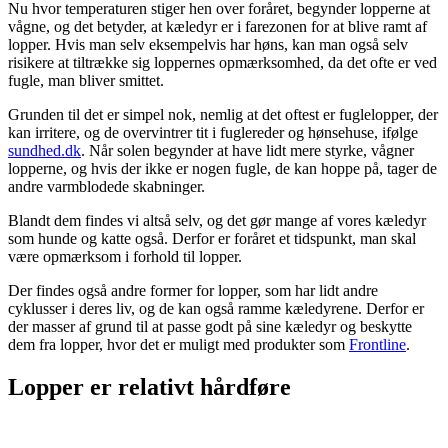
Nu hvor temperaturen stiger hen over foråret, begynder lopperne at
vågne, og det betyder, at kæledyr er i farezonen for at blive ramt af
lopper. Hvis man selv eksempelvis har høns, kan man også selv
risikere at tiltrække sig loppernes opmærksomhed, da det ofte er ved
fugle, man bliver smittet.
Grunden til det er simpel nok, nemlig at det oftest er fuglelopper, der
kan irritere, og de overvintrer tit i fuglereder og hønsehuse, ifølge
sundhed.dk
. Når solen begynder at have lidt mere styrke, vågner
lopperne, og hvis der ikke er nogen fugle, de kan hoppe på, tager de
andre varmblodede skabninger.
Blandt dem findes vi altså selv, og det gør mange af vores kæledyr
som hunde og katte også. Derfor er foråret et tidspunkt, man skal
være opmærksom i forhold til lopper.
Der findes også andre former for lopper, som har lidt andre
cyklusser i deres liv, og de kan også ramme kæledyrene. Derfor er
der masser af grund til at passe godt på sine kæledyr og beskytte
dem fra lopper, hvor det er muligt med produkter som
Frontline
.
Lopper er relativt hårdføre