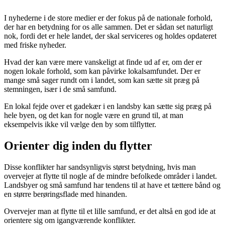
I nyhederne i de store medier er der fokus på de nationale forhold,
der har en betydning for os alle sammen. Det er sådan set naturligt
nok, fordi det er hele landet, der skal serviceres og holdes opdateret
med friske nyheder.
Hvad der kan være mere vanskeligt at finde ud af er, om der er
nogen lokale forhold, som kan påvirke lokalsamfundet. Der er
mange små sager rundt om i landet, som kan sætte sit præg på
stemningen, især i de små samfund.
En lokal fejde over et gadekær i en landsby kan sætte sig præg på
hele byen, og det kan for nogle være en grund til, at man
eksempelvis ikke vil vælge den by som tilflytter.
Orienter dig inden du flytter
Disse konflikter har sandsynligvis størst betydning, hvis man
overvejer at flytte til nogle af de mindre befolkede områder i landet.
Landsbyer og små samfund har tendens til at have et tættere bånd og
en større berøringsflade med hinanden.
Overvejer man at flytte til et lille samfund, er det altså en god ide at
orientere sig om igangværende konflikter.