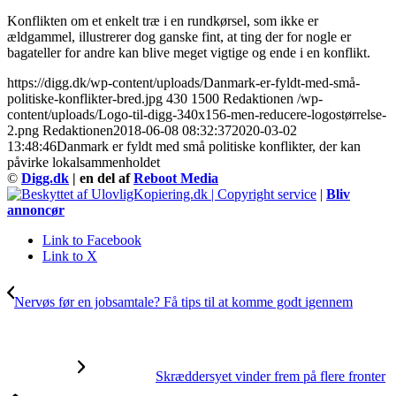
Konflikten om et enkelt træ i en rundkørsel, som ikke er
ældgammel, illustrerer dog ganske fint, at ting der for nogle er
bagateller for andre kan blive meget vigtige og ende i en konflikt.
https://digg.dk/wp-content/uploads/Danmark-er-fyldt-med-små-
politiske-konflikter-bred.jpg
430
1500
Redaktionen
/wp-
content/uploads/Logo-til-digg-340x156-men-reducere-logostørrelse-
2.png
Redaktionen
2018-06-08 08:32:37
2020-03-02
13:48:46
Danmark er fyldt med små politiske konflikter, der kan
påvirke lokalsammenholdet
©
Digg.dk
| en del af
Reboot Media
|
Bliv
annoncør
Link to Facebook
Link to X
Nervøs før en jobsamtale? Få tips til at komme godt igennem
Skræddersyet vinder frem på flere fronter