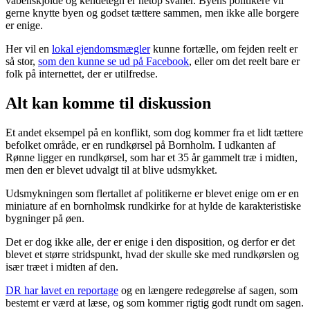
våbenskjolde og kendetegn er netop svaner. Byens politikere vil
gerne knytte byen og godset tættere sammen, men ikke alle borgere
er enige.
Her vil en
lokal ejendomsmægler
kunne fortælle, om fejden reelt er
så stor,
som den kunne se ud på Facebook
, eller om det reelt bare er
folk på internettet, der er utilfredse.
Alt kan komme til diskussion
Et andet eksempel på en konflikt, som dog kommer fra et lidt tættere
befolket område, er en rundkørsel på Bornholm. I udkanten af
Rønne ligger en rundkørsel, som har et 35 år gammelt træ i midten,
men den er blevet udvalgt til at blive udsmykket.
Udsmykningen som flertallet af politikerne er blevet enige om er en
miniature af en bornholmsk rundkirke for at hylde de karakteristiske
bygninger på øen.
Det er dog ikke alle, der er enige i den disposition, og derfor er det
blevet et større stridspunkt, hvad der skulle ske med rundkørslen og
især træet i midten af den.
DR har lavet en reportage
og en længere redegørelse af sagen, som
bestemt er værd at læse, og som kommer rigtig godt rundt om sagen.