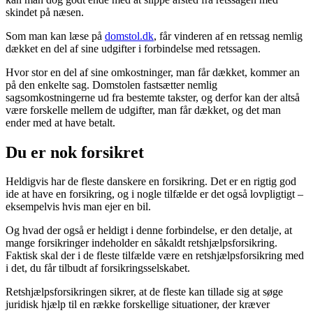
skindet på næsen.
Som man kan læse på
domstol.dk
, får vinderen af en retssag nemlig
dækket en del af sine udgifter i forbindelse med retssagen.
Hvor stor en del af sine omkostninger, man får dækket, kommer an
på den enkelte sag. Domstolen fastsætter nemlig
sagsomkostningerne ud fra bestemte takster, og derfor kan der altså
være forskelle mellem de udgifter, man får dækket, og det man
ender med at have betalt.
Du er nok forsikret
Heldigvis har de fleste danskere en forsikring. Det er en rigtig god
ide at have en forsikring, og i nogle tilfælde er det også lovpligtigt –
eksempelvis hvis man ejer en bil.
Og hvad der også er heldigt i denne forbindelse, er den detalje, at
mange forsikringer indeholder en såkaldt retshjælpsforsikring.
Faktisk skal der i de fleste tilfælde være en retshjælpsforsikring med
i det, du får tilbudt af forsikringsselskabet.
Retshjælpsforsikringen sikrer, at de fleste kan tillade sig at søge
juridisk hjælp til en række forskellige situationer, der kræver