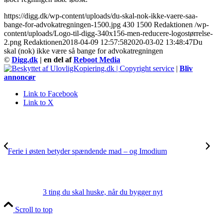
https://digg.dk/wp-content/uploads/du-skal-nok-ikke-vaere-saa-
bange-for-advokatregningen-1500.jpg
430
1500
Redaktionen
/wp-
content/uploads/Logo-til-digg-340x156-men-reducere-logostørrelse-
2.png
Redaktionen
2018-04-09 12:57:58
2020-03-02 13:48:47
Du
skal (nok) ikke være så bange for advokatregningen
©
Digg.dk
| en del af
Reboot Media
|
Bliv
annoncør
Link to Facebook
Link to X
Ferie i østen betyder spændende mad – og Imodium
3 ting du skal huske, når du bygger nyt
Scroll to top