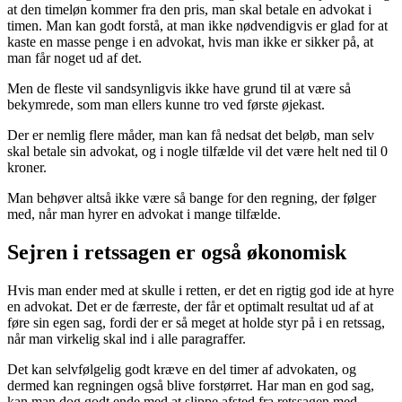
at den timeløn kommer fra den pris, man skal betale en advokat i
timen. Man kan godt forstå, at man ikke nødvendigvis er glad for at
kaste en masse penge i en advokat, hvis man ikke er sikker på, at
man får noget ud af det.
Men de fleste vil sandsynligvis ikke have grund til at være så
bekymrede, som man ellers kunne tro ved første øjekast.
Der er nemlig flere måder, man kan få nedsat det beløb, man selv
skal betale sin advokat, og i nogle tilfælde vil det være helt ned til 0
kroner.
Man behøver altså ikke være så bange for den regning, der følger
med, når man hyrer en advokat i mange tilfælde.
Sejren i retssagen er også økonomisk
Hvis man ender med at skulle i retten, er det en rigtig god ide at hyre
en advokat. Det er de færreste, der får et optimalt resultat ud af at
føre sin egen sag, fordi der er så meget at holde styr på i en retssag,
når man virkelig skal ind i alle paragraffer.
Det kan selvfølgelig godt kræve en del timer af advokaten, og
dermed kan regningen også blive forstørret. Har man en god sag,
kan man dog godt ende med at slippe afsted fra retssagen med