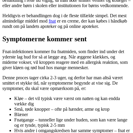
behandling i rette tid vigtig, så man ikke smitter venner og kolleger –
eller andre børn i skolen eller institutionen for børns vedkommende.
Heldigvis er behandlingen dog i de fleste tilfælde simpel. Det mest
almindelige middel mod
fnat
er en creme, der kan købes i håndkøb
rundt om på landets apoteker og på online apoteker.
Symptomerne kommer sent
Fnat-infektionen kommer fra fnatmiden, som finder ind under det
yderste lag hud for så at lægge æg. Når æggene klækkes, og
miderne vokser, vil kroppen reagere med en allergisk reaktion, som
giver kløen og rød hud hos mange mennesker.
Denne proces tager cirka 2-3 uger, og derfor har man altså været
smittet et stykke tid, når symptomerne begynde at vise sig. De
symptomer, du skal være opmærksom på, er:
Kløe – det vil typisk være værst om natten og kan endda
vække dig
Små, røde knopper – ofte på hænder, arme og krop
Blæner
Fnatgange – tunneller lige under huden, som kan være lange
og er tynde, typisk 2-5 mm
Hvis andre i omgangskredsen har samme symptomer – fnat er