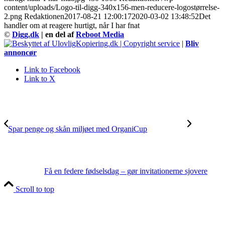
content/uploads/Logo-til-digg-340x156-men-reducere-logostørrelse-
2.png
Redaktionen
2017-08-21 12:00:17
2020-03-02 13:48:52
Det
handler om at reagere hurtigt, når I har fnat
©
Digg.dk
| en del af
Reboot Media
|
Bliv
annoncør
Link to Facebook
Link to X
Spar penge og skån miljøet med OrganiCup
Få en federe fødselsdag – gør invitationerne sjovere
Scroll to top