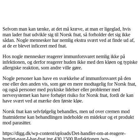
Selvom man kan tænke, at det må kræve, at man er ligeglad, hvis
man lader fnat udvikle sig til Norsk fnat, så forholder det sig ikke
sådan. Nogle mennesker har nemlig ekstra svært ved at finde ud af,
at de er blevet inficeret med fnat.
Hos nogle mennesker reagerer immunforsvaret nemlig ikke på
infektionen, og derfor reagerer huden ikke med den kløen og typiske
allergiske reaktion, som andre ville gøre.
Nogle personer kan have en svækkelse af immunforsvaret på den
ene eller den anden vis, som gør en mere modtagelig for Norsk fnat,
og også personer med psykiske lidelser eller problemer med
nervesystemet kan have forhøjet risiko for Norsk fnat, fordi de kan
have svært ved at mærke den første kløe.
Norsk fnat kan selvfølgelig behandles, men ud over cremen mod
fnatmiderne kan behandlingen indeholde en midekur og et produkt
mod parasitter.
https://digg.dk/wp-content/uploads/Det-handler-om-at-reagere-
hurtigt-naar-I-har-fnat.jpg
430
1500
Redaktionen
/wp-