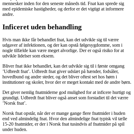
mennesker inden for den seneste måneds tid. Fnat kan sprede sig
med epidemiske hastigheder, og derfor er det vigtigt at informere
andre.
Inficeret uden behandling
Hvis man ikke får behandlet fnat, kan det udvikle sig til værre
udgaver af infektionen, og der kan opstå følgesygdomme, som i
nogle tilfælde kan være meget alvorlige. Der er også risiko for at
udvikle lidelser som eksem.
Bliver fnat ikke behandlet, kan det udvikle sig til i første omgang
’Udbredt fnat’. Udbredt fnat giver udslæt på hænder, fodsåler,
hovedbund og andre steder, og det bliver oftest set hos børn i
institutioner og skoler, hvor der er meget kontakt med de andre børn.
Det giver nemlig fnatmiderne god mulighed for at inficere hurtigt og
grundigt. Udbredt fnat bliver også anset som forstadiet til det værre
’Norsk fnat’.
Norsk fnat opstår, når der er mange gange flere fnatmider i huden
end ved almindelig fnat. Hvor den almindelige fnat typisk vil tælle
15-20 fnatmider, er der i Norsk fnat tusindvis af fnatmider på spil
under huden.