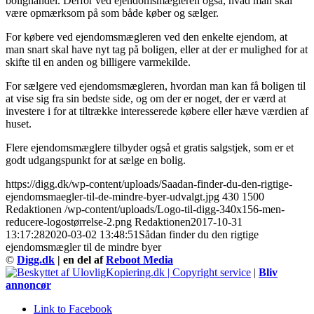
bolighandel. Derfor ved ejendomsmægleren også, hvad man skal
være opmærksom på som både køber og sælger.
For købere ved ejendomsmægleren ved den enkelte ejendom, at
man snart skal have nyt tag på boligen, eller at der er mulighed for at
skifte til en anden og billigere varmekilde.
For sælgere ved ejendomsmægleren, hvordan man kan få boligen til
at vise sig fra sin bedste side, og om der er noget, der er værd at
investere i for at tiltrække interesserede købere eller hæve værdien af
huset.
Flere ejendomsmæglere tilbyder også et gratis salgstjek, som er et
godt udgangspunkt for at sælge en bolig.
https://digg.dk/wp-content/uploads/Saadan-finder-du-den-rigtige-
ejendomsmaegler-til-de-mindre-byer-udvalgt.jpg
430
1500
Redaktionen
/wp-content/uploads/Logo-til-digg-340x156-men-
reducere-logostørrelse-2.png
Redaktionen
2017-10-31
13:17:28
2020-03-02 13:48:51
Sådan finder du den rigtige
ejendomsmægler til de mindre byer
©
Digg.dk
| en del af
Reboot Media
|
Bliv
annoncør
Link to Facebook