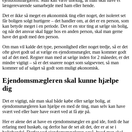
ejendomsmægleren. Man kan være uheldig, at man skal have et
længerevarende samarbejde med ham eller hende.
Det er ikke så meget en økonomisk ting eller noget, der isoleret set
får boligen solgt hurtigere – det handler om, at det er en person, som
kan betyde meget i en periode. Det er en stor ting at sælge sin bolig,
og når det ansvar skal ligge hos en anden person, skal man gerne
have det godt med den person.
Om man vil kalde det type, personlighed eller noget tredje, så er det
ofte givet godt ud at vælge en ejendomsmægler, man kommer godt
ud af det med. Regner man med at sælge inden for 2 måneder, er det
mindre vigtigt – så er det snarere noget som salgsevner, så man
kommer ud af salget så godt som muligt økonomisk.
Ejendomsmægleren skal kunne hjælpe
dig
Det er vigtigt, når man skal både købe eller sælge bolig, at
ejendomsmægleren kan hjælpe en med de ting, man selv kan have
svært ved eller bare have svært ved at få øje på.
Her er alene det at have en ejendomsmægler en god ide, fordi de har
erfaring med huskøb, og derfor har de set alt det, der er at se i