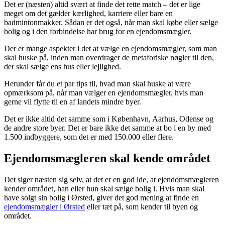
Det er (næsten) altid svært at finde det rette match – det er lige
meget om det gælder kærlighed, karriere eller bare en
badmintonmakker. Sådan er det også, når man skal købe eller sælge
bolig og i den forbindelse har brug for en ejendomsmægler.
Der er mange aspekter i det at vælge en ejendomsmægler, som man
skal huske på, inden man overdrager de metaforiske nøgler til den,
der skal sælge ens hus eller lejlighed.
Herunder får du et par tips til, hvad man skal huske at være
opmærksom på, når man vælger en ejendomsmægler, hvis man
gerne vil flytte til en af landets mindre byer.
Det er ikke altid det samme som i København, Aarhus, Odense og
de andre store byer. Det er bare ikke det samme at bo i en by med
1.500 indbyggere, som det er med 150.000 eller flere.
Ejendomsmægleren skal kende området
Det siger næsten sig selv, at det er en god ide, at ejendomsmægleren
kender området, han eller hun skal sælge bolig i. Hvis man skal
have solgt sin bolig i Ørsted, giver det god mening at finde en
ejendomsmægler i Ørsted
eller tæt på, som kender til byen og
området.