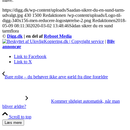
mave.
https://digg.dk/wp-content/uploads/Saadan-sikrer-du-en-sund-tarm-
udvalgt.jpg
430
1500
Redaktionen
/wp-content/uploads/Logo-til-
digg-340x156-men-reducere-logostørrelse-2.png
Redaktionen
2018-
05-09 08:11:30
2020-03-02 13:48:46
Sådan sikrer du en sund
tarmflora
©
Digg.dk
| en del af
Reboot Media
|
Bliv
annoncør
Link to Facebook
Link to X
Bare rolig – du behøver ikke arve gæld fra dine forældre
Kommer slidgigt automatisk, når man
bliver ældre?
Scroll to top
Læs mere