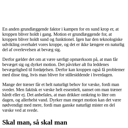
En anden grundlæggende faktor i kampen for en sund krop er, at
kroppen bliver holdt i gang. Motion er grundlæggende for, at
kroppen bliver holdt sund og funktionel. Igen har den teknologiske
udvikling overhalet vores kroppe, og det er ikke længere en naturlig
del af overlevelsen at bevæg sig.
Derfor gælder det om at være særligt opmærksom på, at man får
bevæget sig og dyrket motion. Det påvirker alt fra leddenes
bevægelighed til fordøjelsen. Derfor kan kroppen også få problemer
med disse ting, hvis man bliver for stillesiddende i hverdagen.
Mange der træner får et helt naturligt behov for væske, fordi man
sveder. Men faktisk er væske helt essentielt, uanset om man træner
hårdt eller ej. Det anbefales, at man drikker omkring to liter om
dagen, og allerhelst vand. Dyrker man meget motion kan det være
nødvendigt med mere, fordi man ganske naturligt mister en del
væske ved at svede.
Skal man, så skal man