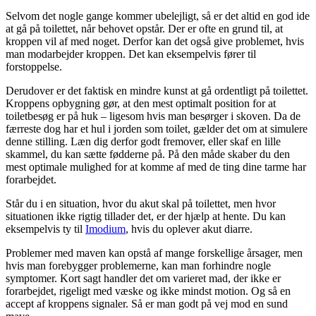
Selvom det nogle gange kommer ubelejligt, så er det altid en god ide
at gå på toilettet, når behovet opstår. Der er ofte en grund til, at
kroppen vil af med noget. Derfor kan det også give problemet, hvis
man modarbejder kroppen. Det kan eksempelvis fører til
forstoppelse.
Derudover er det faktisk en mindre kunst at gå ordentligt på toilettet.
Kroppens opbygning gør, at den mest optimalt position for at
toiletbesøg er på huk – ligesom hvis man besørger i skoven. Da de
færreste dog har et hul i jorden som toilet, gælder det om at simulere
denne stilling. Læn dig derfor godt fremover, eller skaf en lille
skammel, du kan sætte fødderne på. På den måde skaber du den
mest optimale mulighed for at komme af med de ting dine tarme har
forarbejdet.
Står du i en situation, hvor du akut skal på toilettet, men hvor
situationen ikke rigtig tillader det, er der hjælp at hente. Du kan
eksempelvis ty til
Imodium
, hvis du oplever akut diarre.
Problemer med maven kan opstå af mange forskellige årsager, men
hvis man forebygger problemerne, kan man forhindre nogle
symptomer. Kort sagt handler det om varieret mad, der ikke er
forarbejdet, rigeligt med væske og ikke mindst motion. Og så en
accept af kroppens signaler. Så er man godt på vej mod en sund