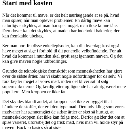
Start med kosten
Når det kommer til mave, er det helt nærlæggende at se på, hvad
man spiser, når man oplever problemer. En dårlig mave kan
naturligvis skyldes, at man har spist noget, man ikke kunne tåle.
Derudover kan det skyldes, at maden har indeholdt bakterier, der
kan fremkalde ubehag.
Ser man bort fra disse enkeltepisoder, kan din hverdagskost også
have meget at sige i forhold til dit generelle velbefindende. For alt
hvad du kommer i munden skal groft sagt igennem maven. Og det
kan give maven nogle udfordringer.
Grundet de teknologiske fremskridt som menneskeheden har gjort
over de sidste årtier, har vi skabt nogle udfordringer for os selv. Vi
forarbejder meget af vores mad, inden det bliver sat til salg i
supermarkederne. Og færdigretter og lignende har aldrig været mere
populære. Men kroppen er ikke fan.
Det skyldes blandt andet, at kroppen slet ikke er bygget til at
håndtere de stoffer, der er i den type mad. Den udvikling som vores
madvaner har gennemgået de sidste årtier er sket så hurtigt, at
menneskekroppen slet ikke kan følge med. Derfor gælder det om at
spise varieret, uforarbejdet og frisk mad, hvis man vil holde styr på
maven. Back to basics så at sige.