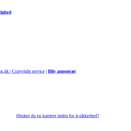
tighed
|
Bliv annoncør
Ønsker du en karriere inden for it-sikkerhed?