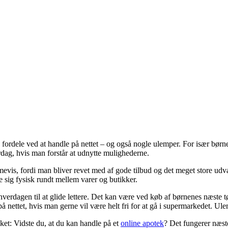
e fordele ved at handle på nettet – og også nogle ulemper. For især bør
verdag, hvis man forstår at udnytte mulighederne.
mevis, fordi man bliver revet med af gode tilbud og det meget store udva
 sig fysisk rundt mellem varer og butikker.
rdagen til at glide lettere. Det kan være ved køb af børnenes næste tøjs
nettet, hvis man gerne vil være helt fri for at gå i supermarkedet. Ule
ket: Vidste du, at du kan handle på et
online apotek
? Det fungerer næst