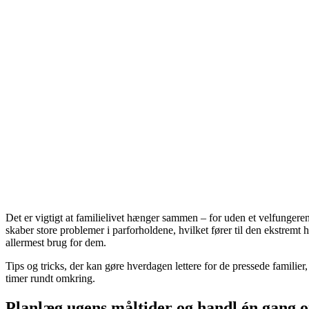
Det er vigtigt at familielivet hænger sammen – for uden et velfungere
skaber store problemer i parforholdene, hvilket fører til den ekstrem
allermest brug for dem.
Tips og tricks, der kan gøre hverdagen lettere for de pressede familie
timer rundt omkring.
Planlæg ugens måltider og handl én gang 