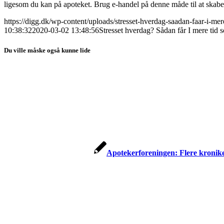
ligesom du kan på apoteket. Brug e-handel på denne måde til at skabe 
https://digg.dk/wp-content/uploads/stresset-hverdag-saadan-faar-i-mere
10:38:32
2020-03-02 13:48:56
Stresset hverdag? Sådan får I mere tid 
Du ville måske også kunne lide
Apotekerforeningen: Flere kronike