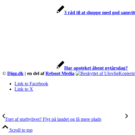
3 råd til at shoppe med god samvit
Har apoteket åbent nytårsdag?
©
Digg.dk
| en del af
Reboot Media
Link to Facebook
Link to X
Træt af storbylivet? Flyt på landet og få mere plads
Scroll to top