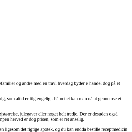
nefamilier og andre med en travl hverdag byder e-handel dog på et
lg, som altid er tilgængeligt. På nettet kan man nå at gennemse et
tørrelse, julegaver eller noget helt tredje. Der er desuden også
mpen herved er dog prisen, som er ret anselig.
en ligesom det rigtige apotek, og du kan endda bestille receptmedicin