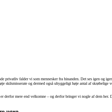
nde privatliv falder vi som mennesker fra hinanden. Det ses igen og ig
t høje skilsmisserate og dermed også uhyggeligt høje antal af skrøbelig
r, er derfor mere end velkomne – og derfor bringer vi nogle af dem her.
om ugen