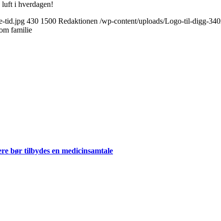
luft i hverdagen!
-tid.jpg
430
1500
Redaktionen
/wp-content/uploads/Logo-til-digg-34
som familie
re bør tilbydes en medicinsamtale