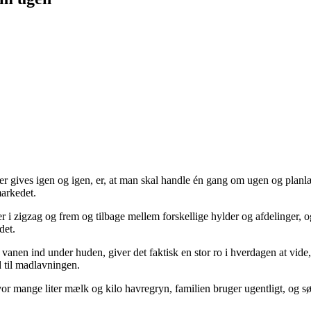
der gives igen og igen, er, at man skal handle én gang om ugen og plan
markedet.
r i zigzag og frem og tilbage mellem forskellige hylder og afdelinger, 
det.
et vanen ind under huden, giver det faktisk en stor ro i hverdagen at vid
d til madlavningen.
vor mange liter mælk og kilo havregryn, familien bruger ugentligt, og sørg