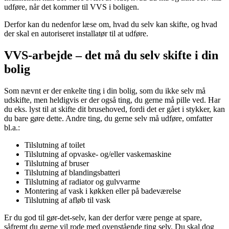
udføre, når det kommer til VVS i boligen.
Derfor kan du nedenfor læse om, hvad du selv kan skifte, og hvad
der skal en autoriseret installatør til at udføre.
VVS-arbejde – det må du selv skifte i din
bolig
Som nævnt er der enkelte ting i din bolig, som du ikke selv må
udskifte, men heldigvis er der også ting, du gerne må pille ved. Har
du eks. lyst til at skifte dit brusehoved, fordi det er gået i stykker, kan
du bare gøre dette. Andre ting, du gerne selv må udføre, omfatter
bl.a.:
Tilslutning af toilet
Tilslutning af opvaske- og/eller vaskemaskine
Tilslutning af bruser
Tilslutning af blandingsbatteri
Tilslutning af radiator og gulvvarme
Montering af vask i køkken eller på badeværelse
Tilslutning af afløb til vask
Er du god til gør-det-selv, kan der derfor være penge at spare,
såfremt du gerne vil rode med ovenstående ting selv. Du skal dog