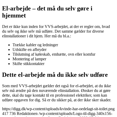
El-arbejde – det må du selv gøre i
hjemmet
Det er ikke kun inden for VVS-arbejdet, at der er regler om, hvad
du selv og ikke selv må udføre. Det samme gælder for diverse
elinstallationer i dit hjem. Her må du bl.a.:
Trække kabler og ledninger
Udskifte en afbryder
Tilslutning af køleskab, emhætte, ovn eller komfur
Montering af lamper
Skifte stikkontakter
Dette el-arbejde må du ikke selv udføre
Som med VVS-arbejdet gælder det også for el-arbejdet, at du ikke
selv må ændre på den nuværende elinstallation. Ønsker du at gøre
dette, skal du tage kontakt til en professionel elektriker, som kan
udføre opgaven for dig. Så er du sikker på, at der ikke sker skader.
https://digg.dk/wp-content/uploads/kvinde-har-oedelagt-sit-toilet.png
417
736
Redaktionen
/wp-content/uploads/Logo-til-digg-340x156-