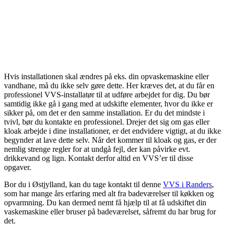
Hvis installationen skal ændres på eks. din opvaskemaskine eller
vandhane, må du ikke selv gøre dette. Her kræves det, at du får en
professionel VVS-installatør til at udføre arbejdet for dig. Du bør
samtidig ikke gå i gang med at udskifte elementer, hvor du ikke er
sikker på, om det er den samme installation. Er du det mindste i
tvivl, bør du kontakte en professionel. Drejer det sig om gas eller
kloak arbejde i dine installationer, er det endvidere vigtigt, at du ikke
begynder at lave dette selv. Når det kommer til kloak og gas, er der
nemlig strenge regler for at undgå fejl, der kan påvirke evt.
drikkevand og lign. Kontakt derfor altid en VVS’er til disse
opgaver.
Bor du i Østjylland, kan du tage kontakt til denne
VVS i Randers
,
som har mange års erfaring med alt fra badeværelser til køkken og
opvarmning. Du kan dermed nemt få hjælp til at få udskiftet din
vaskemaskine eller bruser på badeværelset, såfremt du har brug for
det.