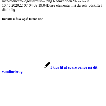
men-reducere-logostørrelse-2.png
Redaktionen
2022-07-04
10:45:20
2022-07-04 09:19:04
Disse elementer må du selv udskifte i
din bolig
Du ville måske også kunne lide
5 tips til at spare penge på dit
vandforbrug