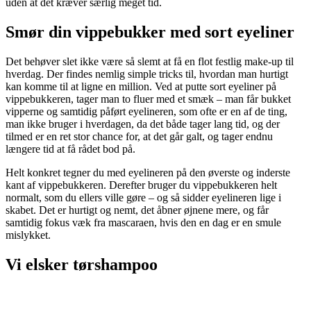
uden at det kræver særlig meget tid.
Smør din vippebukker med sort eyeliner
Det behøver slet ikke være så slemt at få en flot festlig make-up til
hverdag. Der findes nemlig simple tricks til, hvordan man hurtigt
kan komme til at ligne en million. Ved at putte sort eyeliner på
vippebukkeren, tager man to fluer med et smæk – man får bukket
vipperne og samtidig påført eyelineren, som ofte er en af de ting,
man ikke bruger i hverdagen, da det både tager lang tid, og der
tilmed er en ret stor chance for, at det går galt, og tager endnu
længere tid at få rådet bod på.
Helt konkret tegner du med eyelineren på den øverste og inderste
kant af vippebukkeren. Derefter bruger du vippebukkeren helt
normalt, som du ellers ville gøre – og så sidder eyelineren lige i
skabet. Det er hurtigt og nemt, det åbner øjnene mere, og får
samtidig fokus væk fra mascaraen, hvis den en dag er en smule
mislykket.
Vi elsker tørshampoo