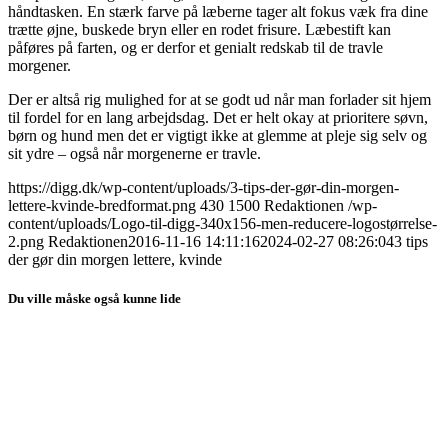
håndtasken. En stærk farve på læberne tager alt fokus væk fra dine
trætte øjne, buskede bryn eller en rodet frisure. Læbestift kan
påføres på farten, og er derfor et genialt redskab til de travle
morgener.
Der er altså rig mulighed for at se godt ud når man forlader sit hjem
til fordel for en lang arbejdsdag. Det er helt okay at prioritere søvn,
børn og hund men det er vigtigt ikke at glemme at pleje sig selv og
sit ydre – også når morgenerne er travle.
https://digg.dk/wp-content/uploads/3-tips-der-gør-din-morgen-
lettere-kvinde-bredformat.png
430
1500
Redaktionen
/wp-
content/uploads/Logo-til-digg-340x156-men-reducere-logostørrelse-
2.png
Redaktionen
2016-11-16 14:11:16
2024-02-27 08:26:04
3 tips
der gør din morgen lettere, kvinde
Du ville måske også kunne lide