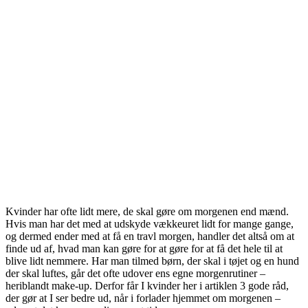
Kvinder har ofte lidt mere, de skal gøre om morgenen end mænd.
Hvis man har det med at udskyde vækkeuret lidt for mange gange,
og dermed ender med at få en travl morgen, handler det altså om at
finde ud af, hvad man kan gøre for at gøre for at få det hele til at
blive lidt nemmere. Har man tilmed børn, der skal i tøjet og en hund
der skal luftes, går det ofte udover ens egne morgenrutiner –
heriblandt make-up. Derfor får I kvinder her i artiklen 3 gode råd,
der gør at I ser bedre ud, når i forlader hjemmet om morgenen –